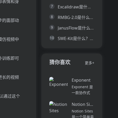
部表情和身
7
Excalidraw是什么？一文让你看懂Excalidraw的技术原理、主要功能、应用场景
8
RMBG-2.0是什么？一文让你看懂RMBG-2.0的技术原理、主要功能、应用场景
步的面部动
9
JanusFlow是什么？一文让你看懂JanusFlow的技术原理、主要功能、应用场景
10
SWE-Kit是什么？一文让你看懂SWE-Kit的技术原理、主要功能、应用场景
模仿视频中
外训练即可
猜你喜欢
更多+
更长的视频
Exponent
Exponent 是
一款协作式
可以通过这个
AI 编程代
Notion Sites
理，旨在提升
软件开发的效
Notion Sites
率与体验。它
是一个简单易