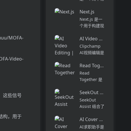
能够在多种环
用的网站搭建
境中工作，从
Next.js
工具，用户可
代码的探索到
以通过拖放式
Next.js 是一
部署，能够帮
构建块快速创
个用于构建现
助开发者自动
建个性化网
代 React 应
化复杂的编...
站，无需编写
uu/MOFA-
AI Video Editing | Cli
用程序的框
复杂的HTML
架。它提供了
Clipchamp
或代码。它提
许多功能和优
AI视频编辑是
供了超过
势，包括服务
A-Video-
一个使用AI技
10,0...
器渲染、静态
Read Together
术增强视频编
生成、热模块
辑的工具。它
Read
替换等。
包含自动合
Together 是
Next.js 的定
成、语音转文
一个专为家长
价...
字、AI音频增
SeekOut Assist
和孩子设计的
。这些信号
强等功能，可
在线阅读平
SeekOut
以轻松创建各
台。该平台通
Assist 结合了
种类型的短视
过提供丰富的
ChatGPT 的
络结构，用于
频。C...
儿童读物和互
AI Cover Letter Creator
能力，为招聘
动功能，帮助
者提供一个强
AI求职助手是
家长与孩子共