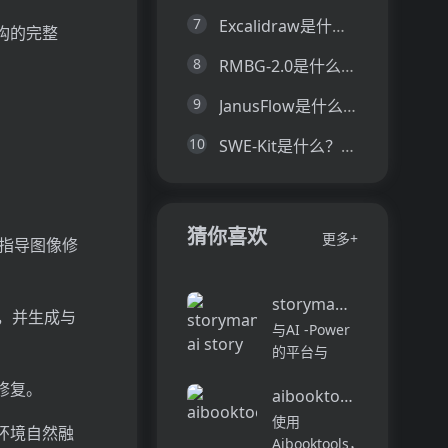
7
Excalidraw是什么？一文让你看懂Excalidraw的技术原理、主要功能、应用场景
构的完整
8
RMBG-2.0是什么？一文让你看懂RMBG-2.0的技术原理、主要功能、应用场景
9
JanusFlow是什么？一文让你看懂JanusFlow的技术原理、主要功能、应用场景
10
SWE-Kit是什么？一文让你看懂SWE-Kit的技术原理、主要功能、应用场景
猜你喜欢
更多+
，指导图像修
storymania ai story ge
文，并生成与
与AI -Power
的平台与
Storymania
修复。
aibooktools
进行工艺吸引
人的故事，旨
使用
环境自然融
在协助各个级
Aibooktools，