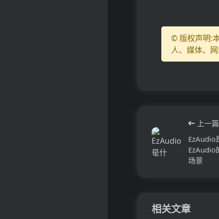
© 版权声明
人、媒体、网
上一篇
EzAud
EzAud
场景
相关文章