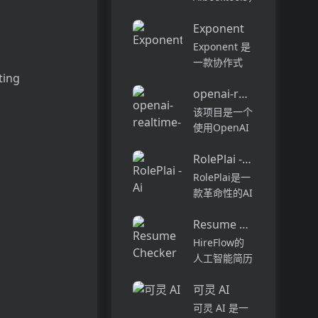
别的作家。在
您可以将书籍
干净，无广告
Exponent
快速转化为可
的环境中享受
行的见解 - 所
Exponent 是
无缝的编辑和
有这些都没有
一款协作式
类型定制。在
长时间的阅读
ting
AI 编程代
创纪录...
或手动数据输
openai-realtime-api-nex
理，旨在提升
入。凭借AI的
软件开发的效
该项目是一个
力量，您可以
率与体验。它
使用OpenAI
充分利用自己
能够在多种环
实时API和
喜欢的书...
境中工作，从
RolePlai - Ai Chatbots
WebRTC技术
代码的探索到
开发的
RolePlai是一
部署，能够帮
WebRTC-
款革命性的AI
助开发者自动
based Voice
聊天机器人应
化复杂的编...
AI stream
Resume Checker
用程序，具有
application，
世界上最先进
HireFlow的
以Ne...
的AI技术，让
人工智能简历
您感觉像在与
检查器通过分
真人交谈。这
可灵 AI
析您的文档并
款前沿的应用
提供个性化建
可灵 AI 是一
程序允许您立