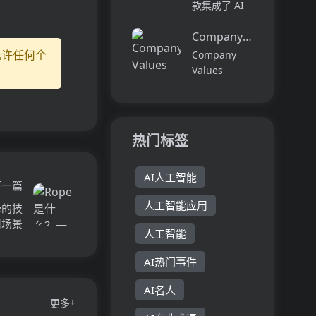
议，优化简历
款集成了 AI
即创建任何名
以通过招聘系
图像和视频创
人、公...
统的筛选。开
Company Values Gener
作功能的创意
始免费简历检
生产力平台。
允许任何个
Company
查，提高获得
其主要优点在
Values
面试机会的几
于快速生成多
Generator是
率！...
样风格的图片
一个在线工
和高清视频，
具，它通过分
助力用户提升
析公司网站来
热门标签
创作效率。产
建议与公司使
品定位于为...
命相符的核心
AI人工智能
价值观。这个
下一篇
工具通过交互
人工智能应用
e的技
式过程帮助团
用场景
队精炼...
人工智能
AI热门事件
AI名人
更多+