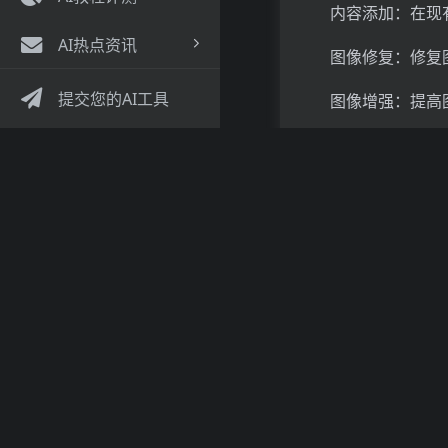
内容添加：在现
AI热点资讯
图像修复：修复
AI创业专区
提交您的AI工具
图像增强：提高
OutofFocu
自然语言处理（
扩散逆过程重建
骤，包括：
编码：将图像编
扩散：通过逐步
逆扩散：从噪声
深度学习：基于