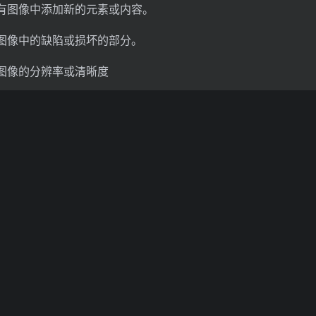
有图像中添加新的元素或内容。
图像中的缺陷或损坏的部分。
图像的分辨率或清晰度
s的技术原理
NLP）：基于NLP技术解析和理解用户的文本提示。
：生成模型技术，基于模拟扩散过程的逆过程生成或修改图像。
码成高维空间的潜在表示。
添加噪声，将图像转化为纯噪声。
状态开始，逐步去除噪声，重建出清晰的图像。
深度神经网络学习图像的潜在特征和结构。