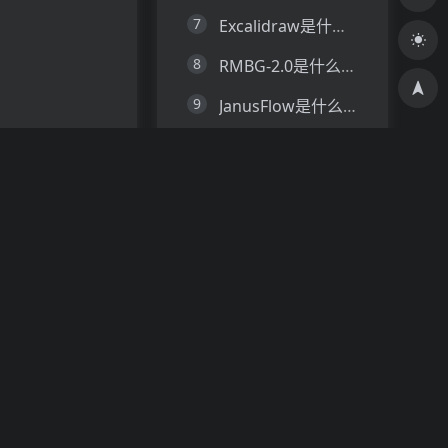
7
Excalidraw是什么？一文让你看懂Excalidraw的技术原理、主要功能、应用场景
8
RMBG-2.0是什么？一文让你看懂RMBG-2.0的技术原理、主要功能、应用场景
9
JanusFlow是什么？一文让你看懂JanusFlow的技术原理、主要功能、应用场景
10
SWE-Kit是什么？一文让你看懂SWE-Kit的技术原理、主要功能、应用场景
猜你喜欢
更多+
涉及多个步
aibooktools
使用
Aibooktools，
您可以将书籍
Exponent
快速转化为可
行的见解 - 所
Exponent 是
有这些都没有
一款协作式