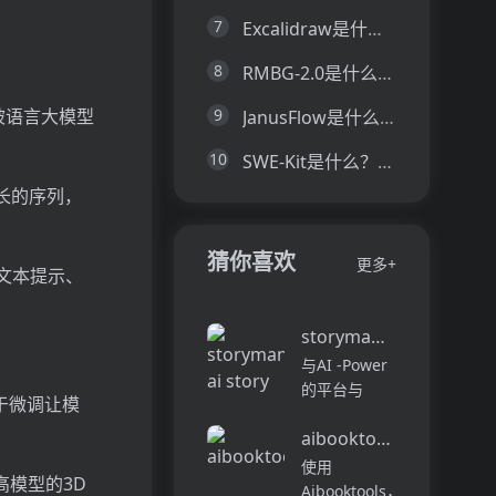
7
Excalidraw是什么？一文让你看懂Excalidraw的技术原理、主要功能、应用场景
8
RMBG-2.0是什么？一文让你看懂RMBG-2.0的技术原理、主要功能、应用场景
9
被语言大模型
JanusFlow是什么？一文让你看懂JanusFlow的技术原理、主要功能、应用场景
10
SWE-Kit是什么？一文让你看懂SWE-Kit的技术原理、主要功能、应用场景
长的序列，
猜你喜欢
更多+
解文本提示、
storymania ai story ge
与AI -Power
的平台与
于微调让模
Storymania
aibooktools
进行工艺吸引
人的故事，旨
使用
高模型的3D
在协助各个级
Aibooktools，