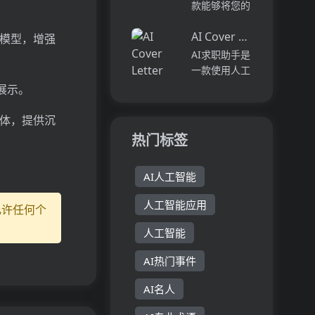
式管理数字内
款能够将您的
供了超过
容，实现多场
内容转化为文
10,0...
景的数字体
AI Cover Letter Creator
字和音频描述
D模型，增强
验。它采用独
的解决方案。
AI求职助手是
特的三层架
利用我们的人
一款使用人工
构，将资源
工智能模型，
智能技术生成
展示。
库、...
提高您的视频
个性化求职信
内容的影响
的工具。用户
物体，提供沉
力，自动生成
只需提供自己
热门标签
引人入胜的音
的简历和职位
频描述。通过
描述，AI求职
S...
AI人工智能
助手将自动生
成定制的求职
人工智能应用
允许任何个
信。该工具提
供方便快捷的
人工智能
方...
AI热门事件
AI名人