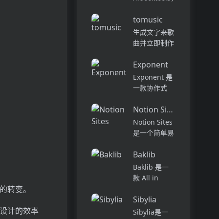
别的作家。在
您可以将书籍
干净，无广告
tomusic
快速转化为可
的环境中享受
行的见解 - 所
生成文字来歌
无缝的编辑和
有这些都没有
曲并立即制作
类型定制。在
。
长时间的阅读
AI音乐。在文
创纪录...
或手动数据输
Exponent
本上指定到音
入。凭借AI的
乐转换器，并
Exponent 是
力量，您可以
立即生成歌
一款协作式
充分利用自己
曲。制作音乐
AI 编程代
喜欢的书...
并将您的歌词
Notion Sites
理，旨在提升
添加到
软件开发的效
Notion Sites
Tomusic上的
率与体验。它
是一个简单易
歌曲中。...
能够在多种环
用的网站搭建
境中工作，从
Baklib
工具，用户可
代码的探索到
以通过拖放式
Baklib 是一
部署，能够帮
构建块快速创
款 All in
助开发者自动
建个性化网
型的转变。
Content 的企
化复杂的编...
站，无需编写
Sibylia
业级云平台，
复杂的HTML
戏设计的效率
帮助企业一站
Sibylia是一
或代码。它提