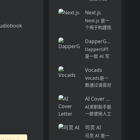
别的作家。在
AI 编程代
干净，无广告
Next.js
理，旨在提升
的环境中享受
软件开发的效
Next.js 是一
无缝的编辑和
udiobook
率与体验。它
个用于构建现
类型定制。在
能够在多种环
代 React 应
创纪录...
境中工作，从
DapperGPT
用程序的框
代码的探索到
架。它提供了
DapperGPT
部署，能够帮
许多功能和优
是一款 AI 写
助开发者自动
势，包括服务
作助手，聊天
化复杂的编...
器渲染、静态
Vocads
助手，笔记与
生成、热模块
插件工具。它
Vocads是一
替换等。
基于 OpenAI
款通过语音对
Next.js 的定
的 ChatGPT
话与AI进行调
价...
技术，提供智
AI Cover Letter Creator
查的产品，帮
能搜索、语音
助企业获取真
AI求职助手是
转文字、文字
实、真诚和完
一款使用人工
转...
整的客户反
智能技术生成
馈。通过快速
可灵 AI
个性化求职信
填写调查问
的工具。用户
可灵 AI 是一
卷，收集更丰