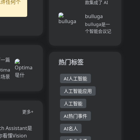
只需提供自己
允许任何个
款集成了 AI
富的数据，帮
的简历和职位
图像和视频创
助企业更好地
描述，AI求职
bulluga
作功能的创意
调整...
助手将自动生
生产力平台。
bulluga是一
成定制的求职
其主要优点在
个智能会议记
信。该工具提
于快速生成多
录软件,能够
供方便快捷的
样风格的图片
自动生成会议
方...
和高清视频，
要点和记录提
助力用户提升
要,从而提高
下一篇
热门标签
创作效率。产
会议效率。它
ima
品定位于为...
利用强大的AI
用场景
AI人工智能
工具和无缝的
协作功能,让
人工智能应用
您和团队在每
一次会议中...
人工智能
更多+
AI热门事件
AI名人