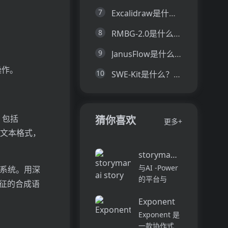
7
Excalidraw是什么？一文让你看懂Excalidraw的技术原理、主要功能、应用场景
8
RMBG-2.0是什么？一文让你看懂RMBG-2.0的技术原理、主要功能、应用场景
9
JanusFlow是什么？一文让你看懂JanusFlow的技术原理、主要功能、应用场景
操作。
10
SWE-Kit是什么？一文让你看懂SWE-Kit的技术原理、主要功能、应用场景
，包括
猜你喜欢
更多+
换为文本格式，
storymania ai story ge
与AI -Power
S）系统。用深
的平台与
特征的合成语
Storymania
Exponent
进行工艺吸引
人的故事，旨
Exponent 是
在协助各个级
一款协作式