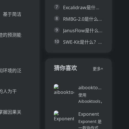
7
Excalidraw是什么？一文让你看懂Excalidraw的技术原理、主要功能、应用场景
，基于简洁
8
RMBG-2.0是什么？一文让你看懂RMBG-2.0的技术原理、主要功能、应用场景
9
JanusFlow是什么？一文让你看懂JanusFlow的技术原理、主要功能、应用场景
迹的预测能
10
SWE-Kit是什么？一文让你看懂SWE-Kit的技术原理、主要功能、应用场景
猜你喜欢
更多+
和环境的泛
aibooktools
的人为干
使用
Aibooktools，
您可以将书籍
掌握因果关
Exponent
快速转化为可
行的见解 - 所
Exponent 是
有这些都没有
一款协作式