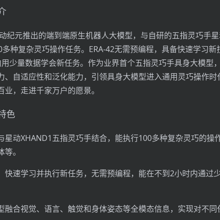
介
京星动纪元推出的端到端原生机器人大模型，与自研的五指灵巧手星动
0多种复杂灵巧操作任务。ERA-42无需预编程，具备快速学习新
内用少量数据学会新任务。作为业界首个五指灵巧手具身大模型，ER
力、自适应性和泛化能力，引领具身大模型进入通用灵巧操作时
百业，走进千家万户的愿景。
能特色
与星动XHAND1五指灵巧手结合，能执行100多种复杂灵巧的操
体等。
：快速学习并执行新任务，无需预编程，能在不到2小时内通过
型融合视觉、语言、触觉和身体姿态等全模态信息，实现对不同