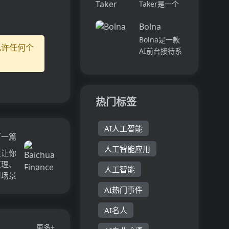
DeepSeek
Taker是一个
Next.js 的定
R1 和
利用人工智能
价...
OpenAI GPT-
Bolna
技术自动记
4，致力于提
录、转录和总
Bolna是一款
升用户的写作
允许任何个
结讲座、通话
AI前台接待系
体验...
和视频内容的
统，旨在无缝
生产力工具。
地接管和扩展
它通过自动化
您的前台运
的方式生成结
营，确保不错
热门标签
构化笔记，帮
过任何来电。
助用...
它通过创建AI
AI人工智能
代理、连接知
下一篇
识库、语音实
人工智能应用
验室、预约安
一文让你
排和报告功
术原理、
人工智能
能...
用场景
AI热门事件
AI名人
更多+