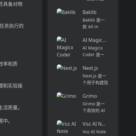
还具备对物
长时间的阅读
AI 编程代
或手动数据输
Baklib
理，旨在提升
入。凭借AI的
软件开发的效
Baklib 是一
力量，您可以
率与体验。它
升任务执行的
款 All in
充分利用自己
能够在多种环
Content 的企
喜欢的书...
境中工作，从
AI Magicx Coder
业级云平台，
代码的探索到
帮助企业一站
AI Magicx
部署，能够帮
式管理数字内
Coder 是一
助开发者自动
容，实现多场
款旨在革新编
效率和质
化复杂的编...
景的数字体
Next.js
程体验的在线
验。它采用独
工具。它通过
Next.js 是一
特的三层架
智能代码分
个用于构建现
理和实验操
构，将资源
析、实时预览
代 React 应
库、...
和多模型支持
Grimo
用程序的框
等功能，帮助
架。它提供了
Grimo 是一
生活质量。
开发者提高代
许多功能和优
个高效的 AI
码质量和效
势，包括服务
文本编辑器，
境中。
率。产品背...
器渲染、静态
Voz AI Note Taker
结合最新的
生成、热模块
AI 模型，如
Voz AI Note
替换等。