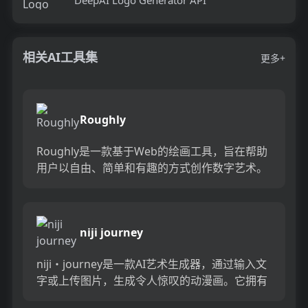
相关AI工具集
更多+
Roughly
Roughly是一款基于Web的绘画工具，旨在帮助
用户以自由、简单和有趣的方式创作数字艺术。
它提供了各种绘画工具和画布，以及许多功能，
如图层、颜色选择...
niji journey
niji・journey是一款AI艺术生成器，通过输入文
字或上传图片，生成令人惊叹的动漫画。它拥有
世界上最先进的AI艺术模型，可以生成可爱、富