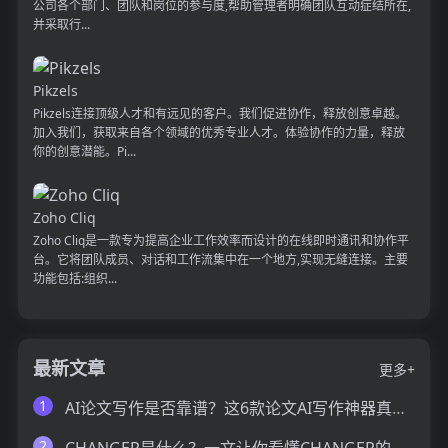
公司各个部门、团队和岗位的参与度,帮助管理者明确团队互动症结所在,
并采取行...
Pikzels
Pikzels连接顶级人才和有远见的客户。我们促进协作，释放创意卓越。
加入我们，获取来自各个领域的优秀专业人才。体验协作的力量，释放
你的创意潜能。Pi...
Zoho Cliq
Zoho Cliq是一款专为提高企业工作效率而设计的在线即时通讯和协作平
台。它将团队成员、对话和工作流集中在一个地方,实现无缝连接。主要
功能包括:组织...
最新文章
更多+
1
AI论文写作是否靠谱？这6款论文AI写作神器真的可以让你效率翻倍
2
CHANGER是什么？一文让你看懂CHANGER的技术原理、主要功能、应用场景