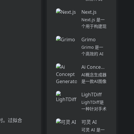
的对话，探索
AI 编程代
各种兴趣，并
Next.js
理，旨在提升
与您的AI同伴
软件开发的效
Next.js 是一
建立新的成人
率与体验。它
个用于构建现
联系。
能够在多种环
代 React 应
Lustgf...
境中工作，从
Grimo
用程序的框
代码的探索到
架。它提供了
Grimo 是一
部署，能够帮
许多功能和优
个高效的 AI
助开发者自动
势，包括服务
文本编辑器，
化复杂的编...
器渲染、静态
Ai Concept Generator
结合最新的
生成、热模块
AI 模型，如
AI概念生成器
替换等。
DeepSeek
是一款AI图像
Next.js 的定
R1 和
生成工具，提
价...
OpenAI GPT-
LighTDiff
供各种选项，
4，致力于提
帮助您找到完
LighTDiff是
升用户的写作
美的图标。拥
一种针对手术
体验...
有精心设计的
内窥镜图像在
时。过拟合
高分辨率
可灵 AI
低光照条件下
1024x1024图
进行增强的深
可灵 AI 是一
标，提升您项