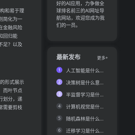
好的AI应用，力争做全
结构和易于理
球排名前三的AI网址导
航网站，欢迎您成为我
则简化为一
们的一员。
在金融风险
和回归能
不足？以及
最新发布
更多+
1
人工智能是什么意思？人工智能（Artificial Intelligence）详细介绍
图的形式展示
2
决策树是什么意思？决策树（Decision Tree）详细介绍
，而叶节点
3
半监督学习是什么意思？半监督学习（Semi-Supervised Learning）详细介绍
行划分，递
4
计算机视觉是什么意思？计算机视觉（Computer Vision）详细介绍
常需要剪枝
5
随机森林是什么意思？随机森林（Random Forest）详细介绍
6
迁移学习是什么意思？迁移学习（Transfer Learning）详细介绍