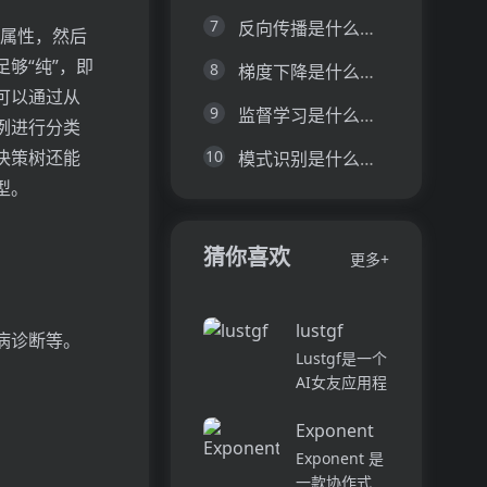
7
反向传播是什么意思？反向传播（Backpropagation）详细介绍
的属性，然后
够“纯”，即
8
梯度下降是什么意思？梯度下降（Gradient Descent）详细介绍
可以通过从
9
监督学习是什么意思？监督学习（Supervised Learning）详细介绍
例进行分类
决策树还能
10
模式识别是什么意思？模式识别（Pattern Recognition）详细介绍
型。
猜你喜欢
更多+
lustgf
病诊断等。
Lustgf是一个
AI女友应用程
序，它将您梦
Exponent
想中的虚拟伴
侣带入生活。
Exponent 是
进行量身定制
一款协作式