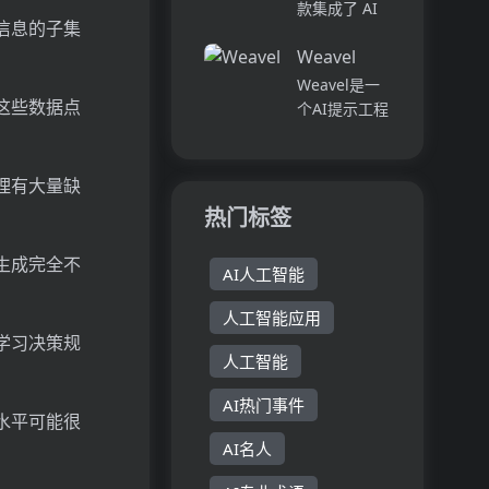
度学习模型。
款集成了 AI
目的质量和专
信息的子集
该模型利用T-
图像和视频创
业性。快速...
Diffusion技
Weavel
作功能的创意
术，能够有效
生产力平台。
Weavel是一
提升图像的亮
其主要优点在
这些数据点
个AI提示工程
度和清晰
于快速生成多
师，它通过追
度，...
样风格的图片
踪、数据集管
和高清视频，
理、批量测试
理有大量缺
助力用户提升
和评估等功
热门标签
创作效率。产
能，帮助用户
品定位于为...
优化大型语言
生成完全不
AI人工智能
模型（LLM）
的应用。
人工智能应用
Weavel与
学习决策规
Weavel ...
人工智能
AI热门事件
水平可能很
AI名人