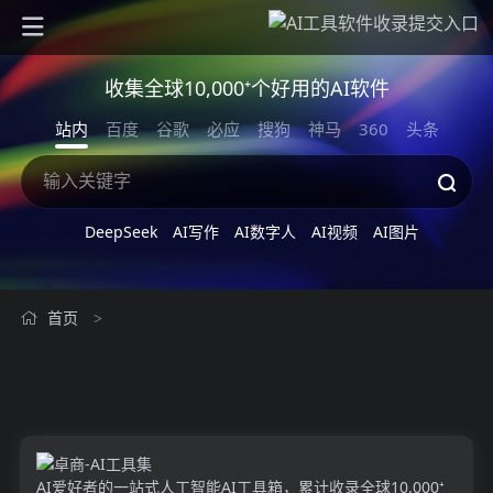
收集全球10,000⁺个好用的AI软件
站内
百度
谷歌
必应
搜狗
神马
360
头条
DeepSeek
AI写作
AI数字人
AI视频
AI图片
首页
>
AI爱好者的一站式人工智能AI工具箱，累计收录全球10,000⁺